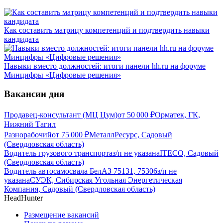
Как составить матрицу компетенций и подтвердить навыки
кандидата
Навыки вместо должностей: итоги панели hh.ru на форуме
Минцифры «Цифровые решения»
Вакансии дня
Продавец-консультант (МЦ Цум)
от
50 000
₽
Орматек, ГК,
Нижний Тагил
Разнорабочий
от
75 000
₽
МеталлРесурс, Садовый
(Свердловская область)
Водитель грузового транспорта
з/п не указана
ITECO, Садовый
(Свердловская область)
Водитель автосамосвала БелАЗ 75131, 75306
з/п не
указана
СУЭК, Сибирская Угольная Энергетическая
Компания, Садовый (Свердловская область)
HeadHunter
Размещение вакансий