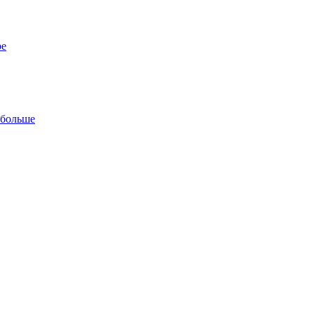
ре
 больше