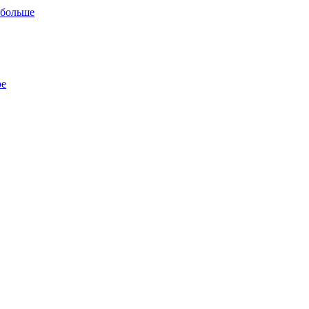
 больше
ре