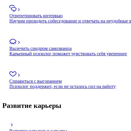
Отрепетировать интервью
Научим проходить собеседование и отвечать на неудобные
Вылечить синдром самозванца
Карьерный психолог поможет чувствовать себя увереннее
Справиться с выгоранием
Психолог поддержит, если не осталось сил на работу
Развитие карьеры
Развитие навыков и карьеры