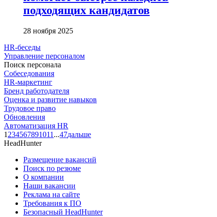
подходящих кандидатов
28 ноября 2025
HR-беседы
Управление персоналом
Поиск персонала
Собеседования
HR-маркетинг
Бренд работодателя
Оценка и развитие навыков
Трудовое право
Обновления
Автоматизация HR
1
2
3
4
5
6
7
8
9
10
11
...
47
дальше
HeadHunter
Размещение вакансий
Поиск по резюме
О компании
Наши вакансии
Реклама на сайте
Требования к ПО
Безопасный HeadHunter