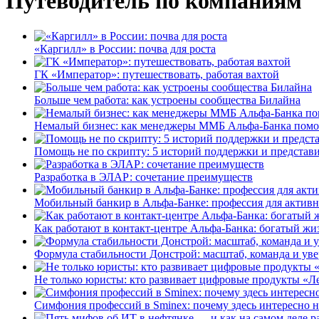
Путеводитель по компаниям
«Каргилл» в России: почва для роста
ГК «Император»: путешествовать, работая вахтой
Больше чем работа: как устроены сообщества Билайна
Немалый бизнес: как менеджеры ММБ Альфа-Банка помо
Помощь не по скрипту: 5 историй поддержки и представ
Разработка в ЭЛАР: сочетание преимуществ
Мобильный банкир в Альфа-Банке: профессия для актив
Как работают в контакт-центре Альфа-Банка: богатый жи
Формула стабильности Донстрой: масштаб, команда и уве
Не только юристы: кто развивает цифровые продукты «Ле
Симфония профессий в Sminex: почему здесь интересно н