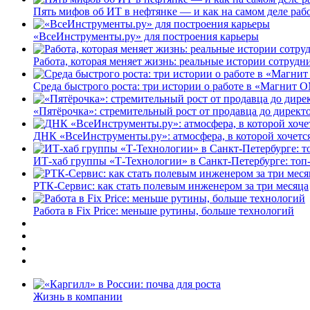
Пять мифов об ИТ в нефтянке — и как на самом деле работ
«ВсеИнструменты.ру» для построения карьеры
Работа, которая меняет жизнь: реальные истории сотруд
Среда быстрого роста: три истории о работе в «Магнит 
«Пятёрочка»: стремительный рост от продавца до директ
ДНК «ВсеИнструменты.ру»: атмосфера, в которой хочется
ИТ-хаб группы «Т-Технологии» в Санкт-Петербурге: топ
РТК-Сервис: как стать полевым инженером за три месяца
Работа в Fix Price: меньше рутины, больше технологий
Жизнь в компании