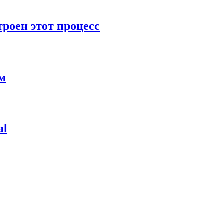
роен этот процесс
ям
al