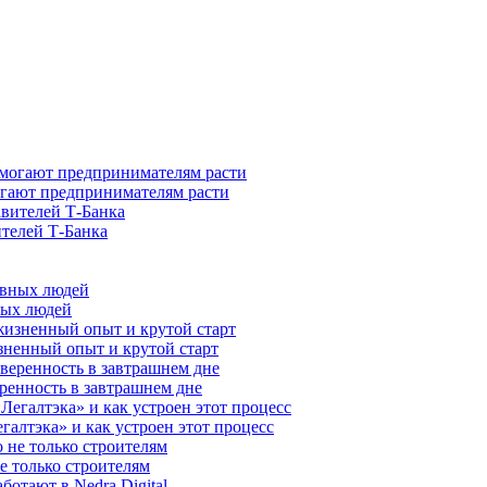
гают предпринимателям расти
ителей Т-Банка
ных людей
зненный опыт и крутой старт
ренность в завтрашнем дне
галтэка» и как устроен этот процесс
е только строителям