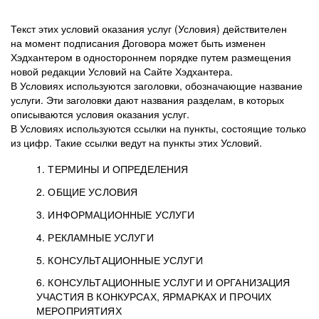
Текст этих условий оказания услуг (Условия) действителен
на момент подписания Договора может быть изменен
Хэдхантером в одностороннем порядке путем размещения
новой редакции Условий на Сайте Хэдхантера.
В Условиях используются заголовки, обозначающие название
услуги. Эти заголовки дают названия разделам, в которых
описываются условия оказания услуг.
В Условиях используются ссылки на пункты, состоящие только
из цифр. Такие ссылки ведут на пункты этих Условий.
1. ТЕРМИНЫ И ОПРЕДЕЛЕНИЯ
2. ОБЩИЕ УСЛОВИЯ
3. ИНФОРМАЦИОННЫЕ УСЛУГИ
1.1. Хэдхантер, или
Хэдхантер, ООО
4. РЕКЛАМНЫЕ УСЛУГИ
HeadHunter, или
«Хэдхантер», ИНН
2.1. Типы и статусы регистрации
5. КОНСУЛЬТАЦИОННЫЕ УСЛУГИ
Исполнитель
7718620740, адрес:
Типы регистрации
3.1. Предоставление доступа к базе данных
2.2. Активация услуг
6. КОНСУЛЬТАЦИОННЫЕ УСЛУГИ И ОРГАНИЗАЦИЯ
125047, г. Москва,
резюме с предложениями Соискателей
Описание и активация
УЧАСТИЯ В КОНКУРСАХ, ЯРМАРКАХ И ПРОЧИХ
2.1.1. Заказчику может быть присвоен один
4.0. Общие условия оказания рекламных услуг
внутригородская
о трудоустройстве с возможностью просмотра
МЕРОПРИЯТИЯХ
из Типов регистраций.
территория
4.0.1. Хэдхантер оказывает Заказчику услугу